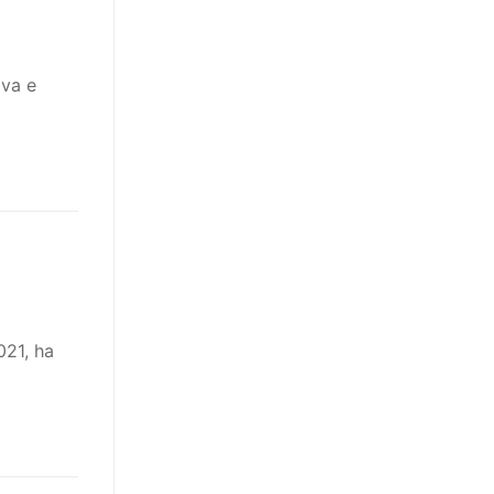
iva e
021, ha