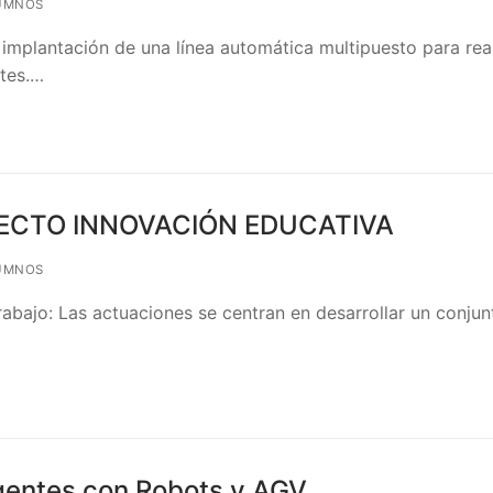
UMNOS
 implantación de una línea automática multipuesto para real
tes.…
OYECTO INNOVACIÓN EDUCATIVA
UMNOS
rabajo: Las actuaciones se centran en desarrollar un conjun
igentes con Robots y AGV