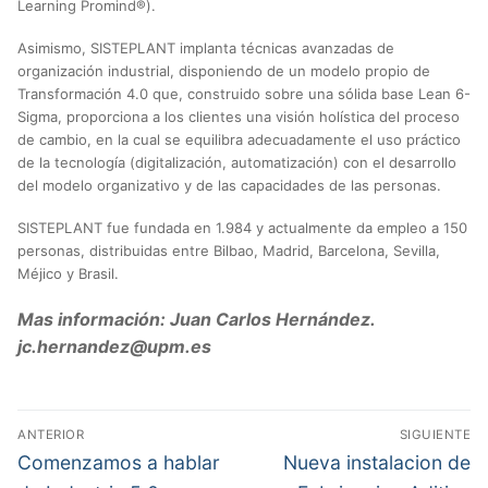
Learning Promind®).
Asimismo, SISTEPLANT implanta técnicas avanzadas de
organización industrial, disponiendo de un modelo propio de
Transformación 4.0 que, construido sobre una sólida base Lean 6-
Sigma, proporciona a los clientes una visión holística del proceso
de cambio, en la cual se equilibra adecuadamente el uso práctico
de la tecnología (digitalización, automatización) con el desarrollo
del modelo organizativo y de las capacidades de las personas.
SISTEPLANT fue fundada en 1.984 y actualmente da empleo a 150
personas, distribuidas entre Bilbao, Madrid, Barcelona, Sevilla,
Méjico y Brasil.
Mas información: Juan Carlos Hernández.
jc.hernandez@upm.es
Navegación
ANTERIOR
SIGUIENTE
de
Entrada
Entrada
Comenzamos a hablar
Nueva instalacion de
anterior:
siguiente: