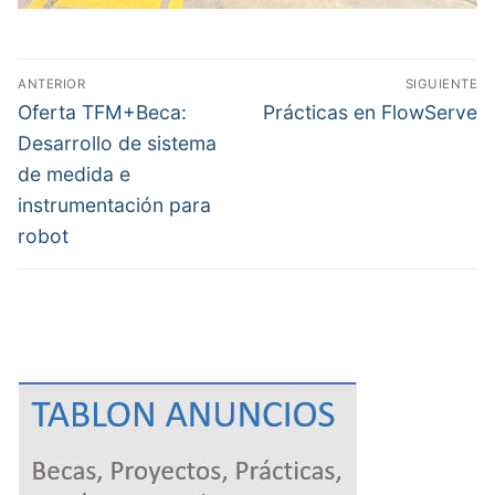
Navegación
ANTERIOR
SIGUIENTE
de
Entrada
Entrada
Oferta TFM+Beca:
Prácticas en FlowServe
anterior:
siguiente:
entradas
Desarrollo de sistema
de medida e
instrumentación para
robot